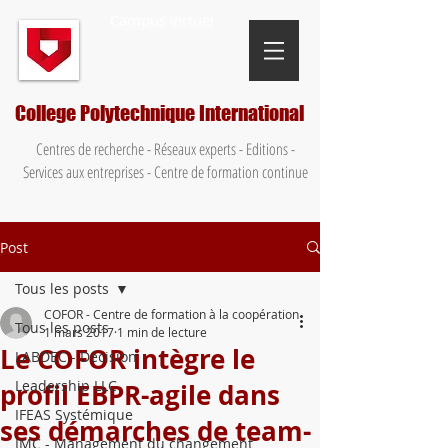
Campus virtuel
College Polytechnique International
Centres de recherche - Réseaux experts - Editions -
Services aux entreprises - Centre de formation continue
Post
Tous les posts
COFOR - Centre de formation à la coopération
Tous les posts
1 mars 2017
1 min de lecture
Le COFOR intègre le
LABDEC - Décision
Leadership LLC
profil EBPR-agile dans
IFEAS Systémique
ses démarches de team-
IMC - Management du changement