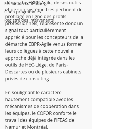
démarche EBPR-Agile, de ses outils 
Formation continue
et de son système très pertinent de 
Open programmes
profilage en ligne des profils 
Registre des intervenants
professionnels, représente donc un 
signal tout particulièrement 
apprécié pour les concepteurs de la 
démarche EBPR-Agile venus former 
leurs collègues à cette nouvelle 
approche déjà intégrée dans les 
outils de HEC-Liège, de Paris-
Descartes ou de plusieurs cabinets 
privés de consulting.
En soulignant le caractère 
hautement compatible avec les 
mécanismes de coopération dans 
les équipes, le COFOR conforte le 
travail des équipes de l'IFEAS de 
Namur et Montréal.