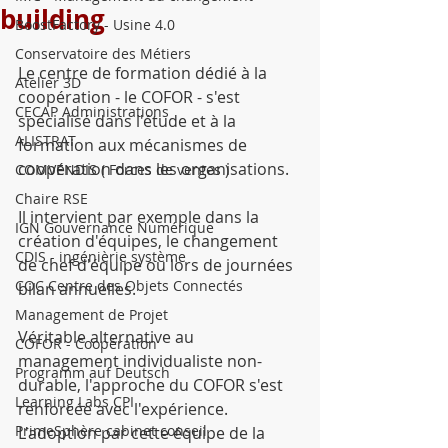
building
BoostFactory - Usine 4.0
Conservatoire des Métiers
Le centre de formation dédié à la 
Atelier 3D
coopération - le COFOR - s'est 
CECAP Administrations
spécialisé dans l'étude et à la 
ALISTRAT
formation aux mécanismes de 
coopération dans les organisations.
COMVENDIS ( Forces de ventes )
Chaire RSE
Il intervient par exemple dans la 
IGN Gouvernance Numérique
création d'équipes, le changement 
CDIS - ingénièrie système
de chef d'équipe ou lors de journées 
COC Centre des Objets Connectés
bilan annuelles.
Management de Projet
Véritable alternative au 
COFOR - Coopération
management individualiste non-
Programm auf Deutsch
durable, l'approche du COFOR s'est 
Learning Labs CPI
renforcée avec l'expérience. 
PrimeSphère cabinet conseil
L'adoption par cette équipe de la 