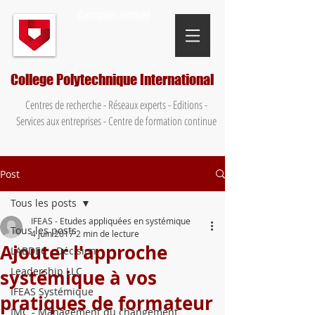
Campus virtuel
College Polytechnique International
Centres de recherche - Réseaux experts - Editions -
Services aux entreprises - Centre de formation continue
Post
Tous les posts
IFEAS - Etudes appliquées en systémique
Tous les posts
4 juin 2017
2 min de lecture
Ajouter l'approche
LABDEC - Décision
Leadership LLC
systémique à vos
IFEAS Systémique
pratiques de formateur
IMC - Management du changement