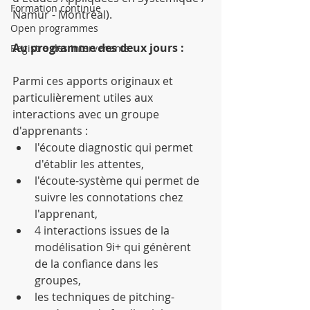
Formation continue
Namur - Montréal).
Open programmes
Au programme des deux jours :
Registre des intervenants
Parmi ces apports originaux et 
particulièrement utiles aux 
interactions avec un groupe 
d'apprenants : 
l'écoute diagnostic qui permet 
d'établir les attentes,  
l'écoute-système qui permet de 
suivre les connotations chez 
l'apprenant,  
4 interactions issues de la 
modélisation 9i+ qui génèrent 
de la confiance dans les 
groupes,  
les techniques de pitching-