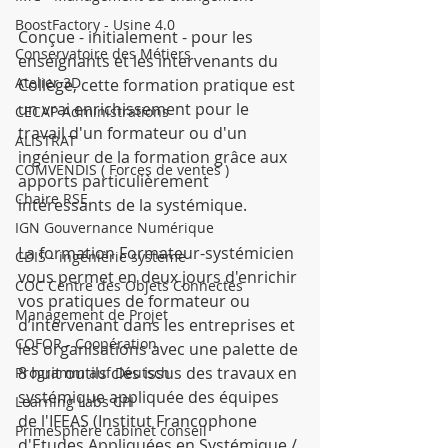
BoostFactory - Usine 4.0
Conçue - initialement - pour les 
Conservatoire des Métiers
enseignants et les intervenants du 
Atelier 3D
Collège, cette formation pratique est 
un vrai enrichissement pour le 
CECAP Administrations
travail d'un formateur ou d'un 
ALISTRAT
ingénieur de la formation grâce aux 
COMVENDIS ( Forces de ventes )
apports particulièrement 
Chaire RSE
intéressants de la systémique.
IGN Gouvernance Numérique
La formation Formateur-systémicien 
CDIS - ingénièrie système
vous permet en deux jours d'enrichir 
COC Centre des Objets Connectés
vos pratiques de formateur ou 
Management de Projet
d’intervenant dans les entreprises et 
COFOR - Coopération
les organisations avec une palette de 
8 huit outils clés issus des travaux en 
Programm auf Deutsch
systémique appliquée des équipes 
Learning Labs CPI
de l'IFEAS (Institut Francophone 
PrimeSphère cabinet conseil
d'Etudes Appliquées en Systémique / 