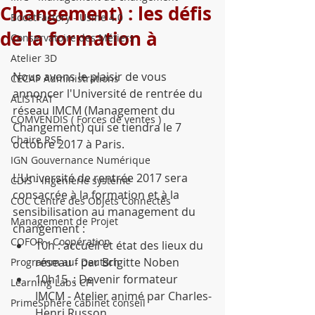
Changement) : les défis
BoostFactory - Usine 4.0
de la formation à
Conservatoire des Métiers
Atelier 3D
Nous avons le plaisir de vous 
CECAP Administrations
annoncer l'Université de rentrée du 
ALISTRAT
réseau IMCM (Management du 
COMVENDIS ( Forces de ventes )
Changement) qui se tiendra le 7 
Chaire RSE
octobre 2017 à Paris. 
IGN Gouvernance Numérique
L'Université de rentrée 2017 sera 
CDIS - ingénièrie système
consacrée à la formation et à la 
COC Centre des Objets Connectés
sensibilisation au management du 
Management de Projet
changement :​ 
COFOR - Coopération
10h : accueil et état des lieux du 
réseau - par Brigitte Noben  
Programm auf Deutsch
10h15  : Devenir formateur 
Learning Labs CPI
IMCM - Atelier animé par Charles-
PrimeSphère cabinet conseil
Henri Russon  