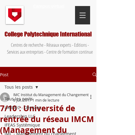
Campus virtuel
College Polytechnique International
Centres de recherche - Réseaux experts - Editions -
Services aux entreprises - Centre de formation continue
Post
Tous les posts
IMC Institut du Management du Changement
Tous les posts
8 juil. 2017
1 min de lecture
7/10 : Université de
LABDEC - Décision
Leadership LLC
rentrée du réseau IMCM
IFEAS Systémique
(Management du
IMC - Management du changement