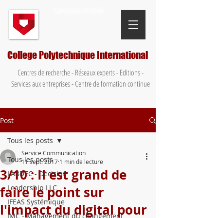
Campus virtuel
College Polytechnique International
Centres de recherche - Réseaux experts - Editions -
Services aux entreprises - Centre de formation continue
Post
Tous les posts
Service Communication
Tous les posts
11 sept. 2017
1 min de lecture
3/10 : Il est grand de
LABDEC - Décision
Leadership LLC
faire le point sur
IFEAS Systémique
l'impact du digital pour
IMC - Management du changement