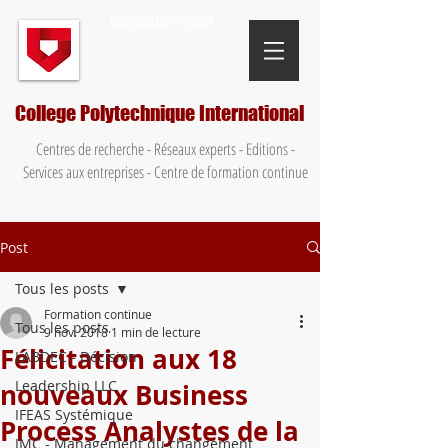
Campus virtuel
College Polytechnique International
Centres de recherche - Réseaux experts - Editions -
Services aux entreprises - Centre de formation continue
Post
Tous les posts
Formation continue
Tous les posts
9 nov. 2018
1 min de lecture
Félicitation aux 18
LABDEC - Décision
Leadership LLC
nouveaux Business
IFEAS Systémique
Process Analystes de la
IMC - Management du changement