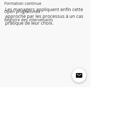
Formation continue
Les managers appliquent enfin cette 
Open programmes
approche par les processus à un cas 
Registre des intervenants
pratique de leur choix.
Plus d'info : 
Chr@polytechnique.education
#Consultant
#Manager