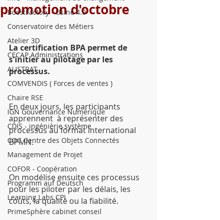
promotion d'octobre
BoostFactory - Usine 4.0
Conservatoire des Métiers
Atelier 3D
La certification BPA permet de 
CECAP Administrations
s'initier au pilotage par les 
ALISTRAT
processus.
COMVENDIS ( Forces de ventes )
Chaire RSE
En deux jours, les participants  
IGN Gouvernance Numérique
apprennent  à représenter des 
CDIS - ingénièrie système
processus au format international 
COC Centre des Objets Connectés
BPMN.
Management de Projet
COFOR - Coopération
On modélise ensuite ces processus 
Programm auf Deutsch
pour les piloter par les délais, les 
Learning Labs CPI
coûts, la qualité ou la fiabilité.
PrimeSphère cabinet conseil