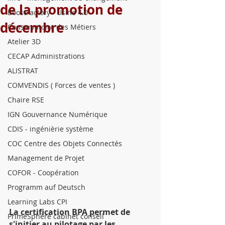
de la promotion de
BoostFactory - Usine 4.0
décembre
Conservatoire des Métiers
Atelier 3D
CECAP Administrations
ALISTRAT
COMVENDIS ( Forces de ventes )
Chaire RSE
IGN Gouvernance Numérique
CDIS - ingénièrie système
COC Centre des Objets Connectés
Management de Projet
COFOR - Coopération
Programm auf Deutsch
Learning Labs CPI
La certification BPA permet de 
PrimeSphère cabinet conseil
s'initier au pilotage par les 