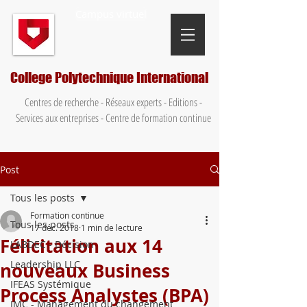
Campus virtuel
College Polytechnique International
Centres de recherche - Réseaux experts - Editions -
Services aux entreprises - Centre de formation continue
Post
Tous les posts
Formation continue
Tous les posts
17 déc. 2018
1 min de lecture
Félicitation aux 14
LABDEC - Décision
Leadership LLC
nouveaux Business
IFEAS Systémique
Process Analystes (BPA)
IMC - Management du changement