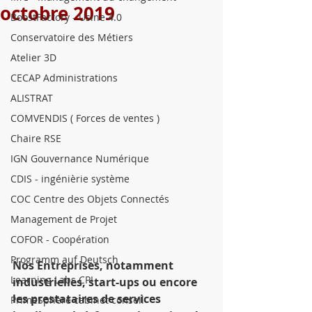
octobre 2019
BoostFactory - Usine 4.0
Conservatoire des Métiers
Atelier 3D
CECAP Administrations
ALISTRAT
COMVENDIS ( Forces de ventes )
Chaire RSE
IGN Gouvernance Numérique
CDIS - ingénièrie système
COC Centre des Objets Connectés
Management de Projet
COFOR - Coopération
Programm auf Deutsch
Nos Entreprises, notamment 
Learning Labs CPI
industrielles, start-ups ou encore 
les prestataires de services 
PrimeSphère cabinet conseil