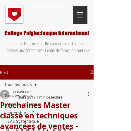
Campus virtuel
College Polytechnique International
Centres de recherche - Réseaux experts - Editions -
Services aux entreprises - Centre de formation continue
Post
Tous les posts
COMVENDIS
Tous les posts
11 mars 2019
1 min de lecture
Prochaines Master
LABDEC - Décision
Leadership LLC
classe en techniques
IFEAS Systémique
avancées de ventes -
IMC - Management du changement