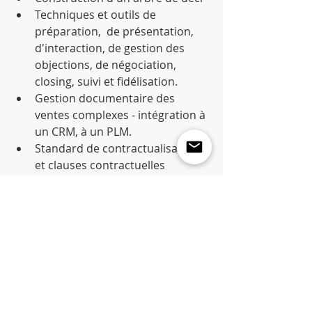
Techniques et outils de 
préparation,  de présentation, 
d'interaction, de gestion des 
objections, de négociation, 
closing, suivi et fidélisation.   
Gestion documentaire des 
ventes complexes - intégration à 
un CRM, à un PLM.  
Standard de contractualisation 
et clauses contractuelles 
classiques.  
Travail sur les compétences 
socles du vendeur  avec les 
techniques de vente de très 
haute performance (VTHP).  
Application à un projet 
individuel 