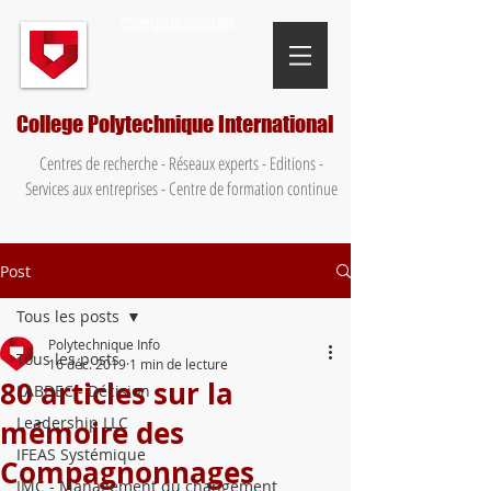
Campus virtuel
College Polytechnique International
Centres de recherche - Réseaux experts - Editions -
Services aux entreprises - Centre de formation continue
Post
Tous les posts
Polytechnique Info
Tous les posts
16 déc. 2019
1 min de lecture
80 articles sur la
LABDEC - Décision
Leadership LLC
mémoire des
IFEAS Systémique
Compagnonnages
IMC - Management du changement