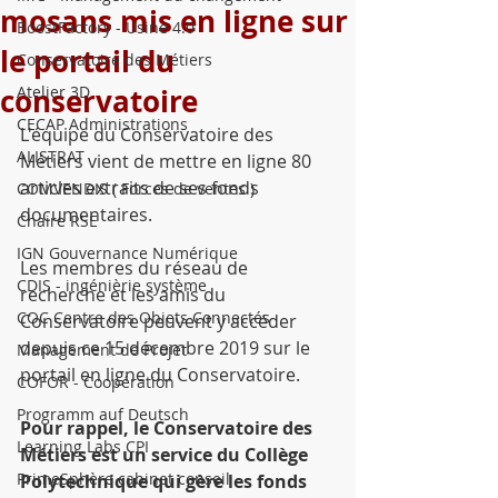
mosans mis en ligne sur
BoostFactory - Usine 4.0
le portail du
Conservatoire des Métiers
conservatoire
Atelier 3D
CECAP Administrations
L'équipe du Conservatoire des 
ALISTRAT
Métiers vient de mettre en ligne 80 
articles extraits de ses fonds 
COMVENDIS ( Forces de ventes )
documentaires.
Chaire RSE
IGN Gouvernance Numérique
Les membres du réseau de 
CDIS - ingénièrie système
recherche et les amis du 
COC Centre des Objets Connectés
Conservatoire peuvent y accéder 
depuis ce 15 décembre 2019 sur le 
Management de Projet
portail en ligne du Conservatoire.
COFOR - Coopération
Programm auf Deutsch
Pour rappel, le Conservatoire des 
Learning Labs CPI
Métiers est un service du Collège 
PrimeSphère cabinet conseil
Polytechnique qui gère les fonds 