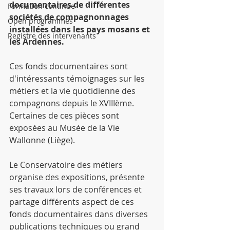
documentaires de différentes 
Formation continue
sociétés de compagnonnages 
Open programmes
installées dans les pays mosans et 
Registre des intervenants
les Ardennes.
Ces fonds documentaires sont 
d'intéressants témoignages sur les 
métiers et la vie quotidienne des 
compagnons depuis le XVIIIème. 
Certaines de ces pièces sont 
exposées au Musée de la Vie 
Wallonne (Liège).
Le Conservatoire des métiers 
organise des expositions, présente 
ses travaux lors de conférences et 
partage différents aspect de ces 
fonds documentaires dans diverses 
publications techniques ou grand 