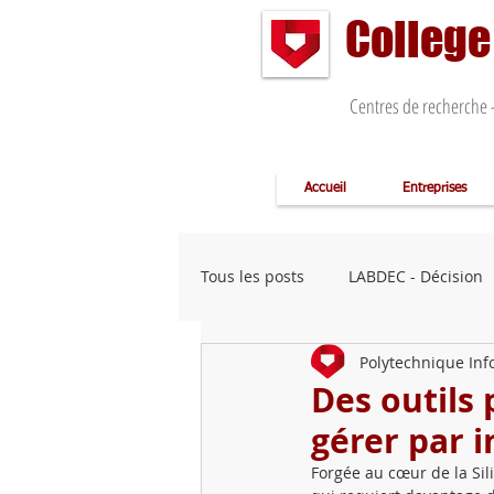
College
Centres de recherche -
Accueil
Entreprises
Tous les posts
LABDEC - Décision
Polytechnique Inf
BoostFactory - Usine 4.0
Con
Des outils
gérer par 
COMVENDIS ( Forces de ventes )
Forgée au cœur de la Si