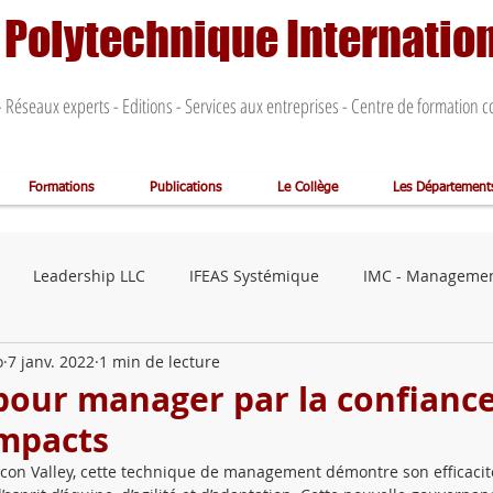
 Polytechnique Internatio
 Réseaux experts - Editions - Services aux entreprises - Centre de formation 
Formations
Publications
Le Collège
Les Département
Leadership LLC
IFEAS Systémique
IMC - Manageme
o
7 janv. 2022
1 min de lecture
servatoire des Métiers
Atelier 3D
CECAP Administration
 pour manager par la confiance
impacts
Chaire RSE
IGN Gouvernance Numérique
CDIS - in
licon Valley, cette technique de management démontre son efficac