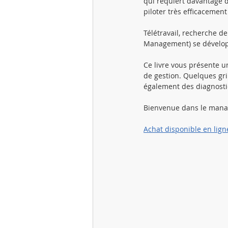
qui requiert davantage d
piloter très efficacement
COC Centre des Objets Connecté
Télétravail, recherche de
Management) se développ
Learning Labs CPI
PrimeSphè
Ce livre vous présente u
de gestion. Quelques gri
également des diagnosti
Registre des intervenants
Bienvenue dans le manag
Achat disponible en lign