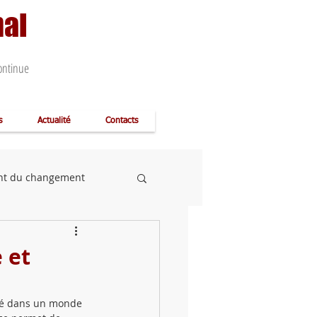
nal
Campus virtuel
continue
s
Actualité
Contacts
nt du changement
s
ALISTRAT
 et
génièrie système
ité dans un monde 