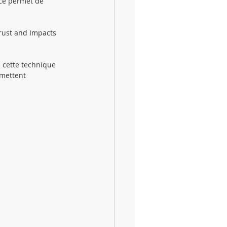
nce permet de 
ramm auf Deutsch
Trust and Impacts 
es
 cette technique 
mettent 