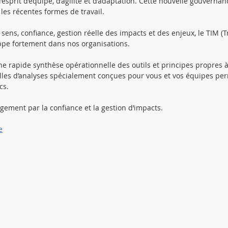
’esprit d’équipe, d’agilité et d’adaptation. Cette nouvelle gouverna
 les récentes formes de travail.
s
Management de Projet
COFOR - Coopération
Prog
 sens, confiance, gestion réelle des impacts et des enjeux, le TIM (
e fortement dans nos organisations. 
re cabinet conseil
Formation continue
Open programm
ne rapide synthèse opérationnelle des outils et principes propres à
lles d’analyses spécialement conçues pour vous et vos équipes per
cs. 
ement par la confiance et la gestion d’impacts.
e