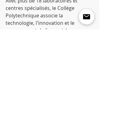
Avec plus de 18 laboratoires et 
centres spécialisés, le Collège 
Polytechnique associe la 
technologie, l'innovation et le 
management de façon riche, 
innovante et passionnante à vivre et 
à partager.
Le Collège Polytechnique c'est aussi 
et de plus en plus la formation 
continue tout au long de sa vie. Des 
formations pour adultes, de haut 
niveau, puisant leur richesse dans 
toute la variété des pédagogies et 
dans toute la diversité des échanges 
humains.