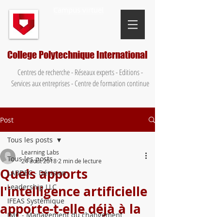
Campus virtuel
College Polytechnique International
Centres de recherche - Réseaux experts - Editions -
Services aux entreprises - Centre de formation continue
Post
Tous les posts
Learning Labs
Tous les posts
24 août 2018
2 min de lecture
Quels apports
LABDEC - Décision
Leadership LLC
l'intelligence artificielle
IFEAS Systémique
apporte-t-elle déjà à la
IMC - Management du changement