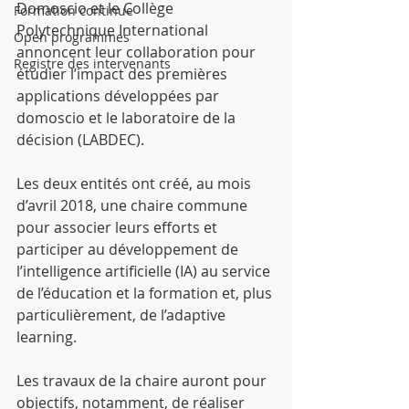
Domoscio et le Collège 
Formation continue
Polytechnique International 
Open programmes
annoncent leur collaboration pour 
Registre des intervenants
étudier l’impact des premières 
applications développées par 
domoscio et le laboratoire de la 
décision (LABDEC).
Les deux entités ont créé, au mois 
d’avril 2018, une chaire commune 
pour associer leurs efforts et 
participer au développement de 
l’intelligence artificielle (IA) au service 
de l’éducation et la formation et, plus 
particulièrement, de l’adaptive 
learning.
Les travaux de la chaire auront pour 
objectifs, notamment, de réaliser 