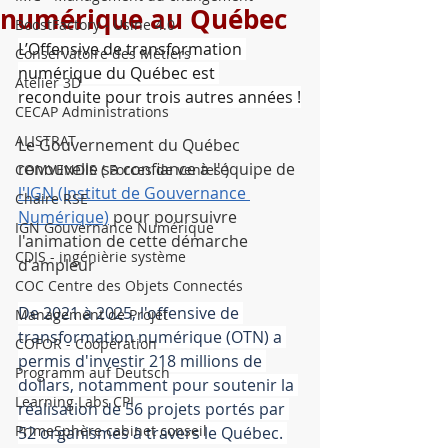
numérique au Québec
BoostFactory - Usine 4.0
L’Offensive de transformation 
Conservatoire des Métiers
numérique du Québec est 
Atelier 3D
reconduite pour trois autres années !
CECAP Administrations
ALISTRAT
Le Gouvernement du Québec 
renouvelle sa confiance à l'équipe de 
COMVENDIS ( Forces de ventes )
l'IGN (Institut de Gouvernance 
Chaire RSE
Numérique)
 pour poursuivre 
IGN Gouvernance Numérique
l'animation de cette démarche 
CDIS - ingénièrie système
d'ampleur
COC Centre des Objets Connectés
De 2021 à 2025, l'offensive de 
Management de Projet
transformation numérique (OTN) a 
COFOR - Coopération
permis d'investir 218 millions de 
Programm auf Deutsch
dollars, notamment pour soutenir la 
Learning Labs CPI
réalisation de 56 projets portés par 
PrimeSphère cabinet conseil
52 organismes à travers le Québec. 