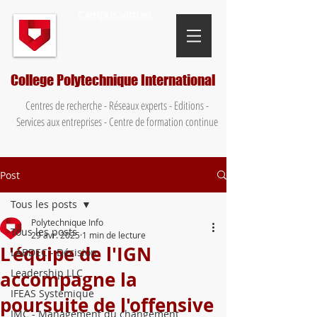
Campus virtuel
College Polytechnique International
Centres de recherche - Réseaux experts - Editions -
Services aux entreprises - Centre de formation continue
Post
Tous les posts
Polytechnique Info
Tous les posts
29 avr. 2025
1 min de lecture
L'équipe de l'IGN
LABDEC - Décision
Leadership LLC
accompagne la
IFEAS Systémique
poursuite de l'offensive
IMC - Management du changement