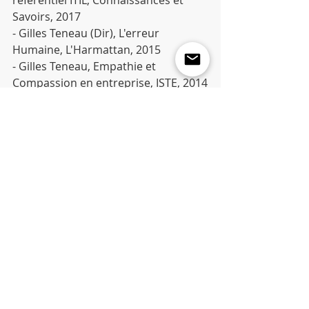
référentiel ITIL, Connaissances et 
Savoirs, 2017
- Gilles Teneau (Dir), L'erreur 
Humaine, L'Harmattan, 2015
- Gilles Teneau, Empathie et 
Compassion en entreprise, ISTE, 2014
- Gilles Teneau et Nicolas Dufour, La 
gestion des risques, l'Harmattan, 
2013
- Gilles Teneau, La résistance au 
changement organisationnel, 2ème 
édition, l'Harmattan, 2012
- Gilles Teneau et All, Le conseil en 
organisation, évolutions et 
perspectives, l'Harmattan, 2011
- Gilles Teneau et Guy Koninckx, 
Résilience Organisationnelle, 
rebondir face aux turbulences, ed 
Deboeck, 2010