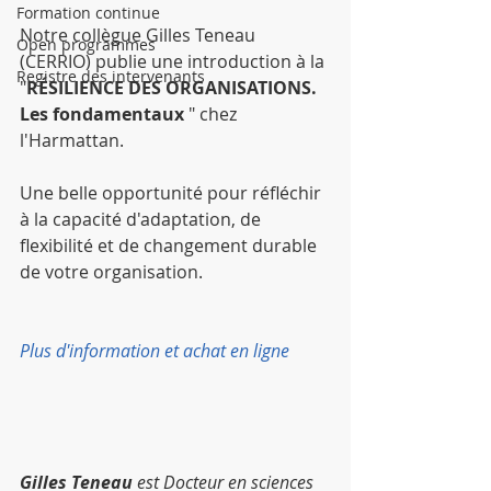
Formation continue
Notre collègue Gilles Teneau 
Open programmes
(CERRIO) publie une introduction à la 
Registre des intervenants
"
RÉSILIENCE DES ORGANISATIONS. 
Les fondamentaux
 " chez 
l'Harmattan.
Une belle opportunité pour réfléchir 
à la capacité d'adaptation, de 
flexibilité et de changement durable 
de votre organisation.
Plus d'information et achat en ligne
Gilles Teneau
 est Docteur en sciences 