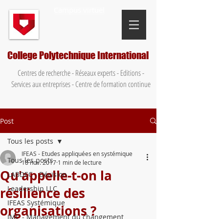
Campus virtuel
College Polytechnique International
Centres de recherche - Réseaux experts - Editions -
Services aux entreprises - Centre de formation continue
Post
Tous les posts
IFEAS - Etudes appliquées en systémique
Tous les posts
18 nov. 2017
1 min de lecture
Qu'appelle-t-on la
LABDEC - Décision
Leadership LLC
résilience des
IFEAS Systémique
organisations ?
IMC - Management du changement