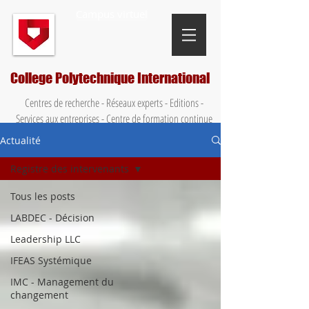
Campus virtuel
College Polytechnique International
Centres de recherche - Réseaux experts - Editions -
Services aux entreprises - Centre de formation continue
Actualité
Registre des intervenants
Tous les posts
LABDEC - Décision
Leadership LLC
IFEAS Systémique
IMC - Management du
changement