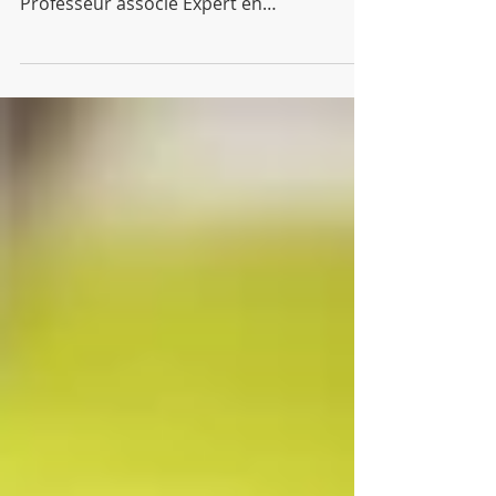
Jean-Claude AMIGHETTI confirme sa
collaboration avec le Collège comme
Professeur associé Expert en
accompagnement et coaching des
Cadres...