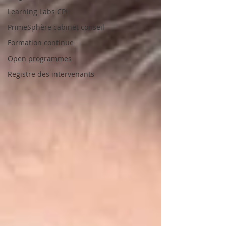
Learning Labs CPI
PrimeSphère cabinet conseil
Formation continue
Open programmes
Registre des intervenants