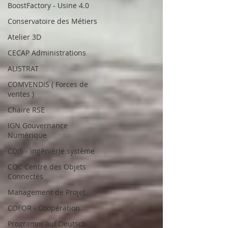
BoostFactory - Usine 4.0
Conservatoire des Métiers
Atelier 3D
CECAP Administrations
ALISTRAT
COMVENDIS ( Forces de
ventes )
Chaire RSE
IGN Gouvernance
Numérique
CDIS - ingénièrie système
COC Centre des Objets
Connectés
Management de Projet
COFOR - Coopération
Programm auf Deutsch