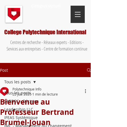
Campus virtuel
College Polytechnique International
Centres de recherche - Réseaux experts - Editions -
Services aux entreprises - Centre de formation continue
Post
Tous les posts
Polytechnique Info
Tous les posts
22 juil. 2025
1 min de lecture
Bienvenue au
LABDEC - Décision
Leadership LLC
Professeur Bertrand
IFEAS Systémique
Brumel-Jouan
IMC - Management du changement