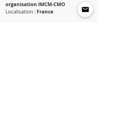
organisation IMCM-CMO
Localisation : 
France
Compétences clés :
Conduite et pilotage du 
changement dans les 
organisations
Management de transition et 
pilotage de 
transformation rapide
Animation de comités de 
direction ou de conseils 
d’administration
Conception de plan 
de Formation exécutive
Leadership et animation de 
communautés professionnelles