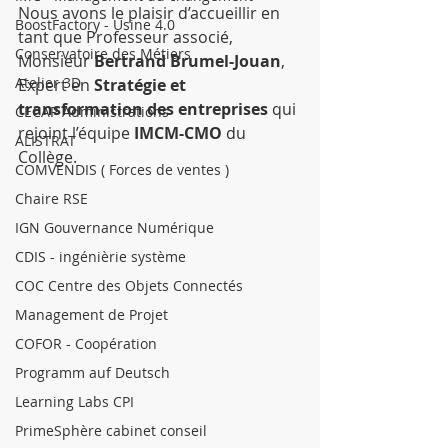
Nous avons le plaisir d’accueillir en 
BoostFactory - Usine 4.0
tant que Professeur associé, 
Conservatoire des Métiers
Monsieur 
Bertrand Brumel-Jouan
, 
Atelier 3D
Expert en 
Stratégie et 
transformation des entreprises
 qui 
CECAP Administrations
rejoint l’équipe 
IMCM-CMO 
du 
ALISTRAT
Collège.
COMVENDIS ( Forces de ventes )
Chaire RSE
IGN Gouvernance Numérique
CDIS - ingénièrie système
COC Centre des Objets Connectés
Management de Projet
COFOR - Coopération
Programm auf Deutsch
Learning Labs CPI
PrimeSphère cabinet conseil