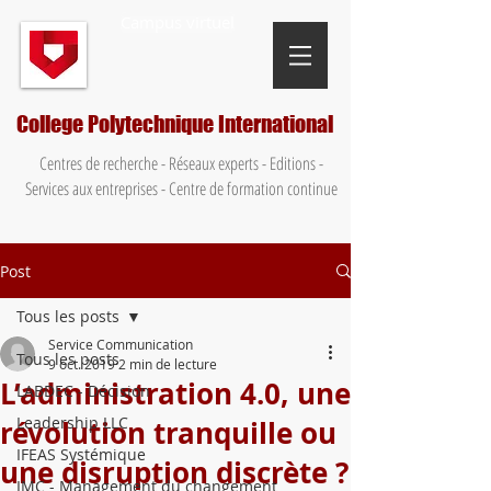
Campus virtuel
College Polytechnique International
Centres de recherche - Réseaux experts - Editions -
Services aux entreprises - Centre de formation continue
Post
Tous les posts
Service Communication
Tous les posts
9 oct. 2019
2 min de lecture
L’administration 4.0, une
LABDEC - Décision
Leadership LLC
révolution tranquille ou
IFEAS Systémique
une disruption discrète ?
IMC - Management du changement