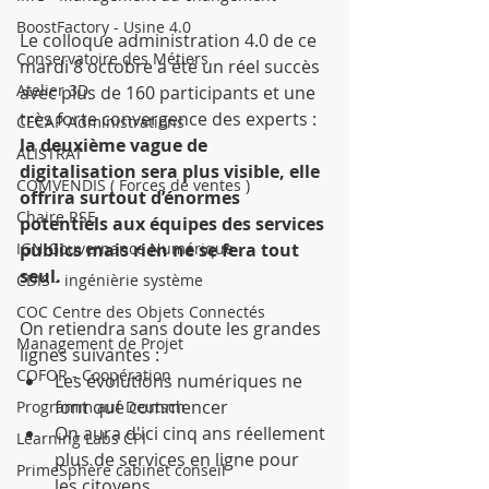
BoostFactory - Usine 4.0
Le colloque administration 4.0 de ce 
Conservatoire des Métiers
mardi 8 octobre a été un réel succès 
Atelier 3D
avec plus de 160 participants et une 
très forte convergence des experts : 
CECAP Administrations
la deuxième vague de 
ALISTRAT
digitalisation sera plus visible, elle 
COMVENDIS ( Forces de ventes )
offrira surtout d’énormes 
Chaire RSE
potentiels aux équipes des services 
IGN Gouvernance Numérique
publics mais rien ne se fera tout 
seul.
CDIS - ingénièrie système
COC Centre des Objets Connectés
On retiendra sans doute les grandes 
Management de Projet
lignes suivantes : 
COFOR - Coopération
Les évolutions numériques ne 
font que commencer  
Programm auf Deutsch
On aura d'ici cinq ans réellement 
Learning Labs CPI
plus de services en ligne pour 
PrimeSphère cabinet conseil
les citoyens 