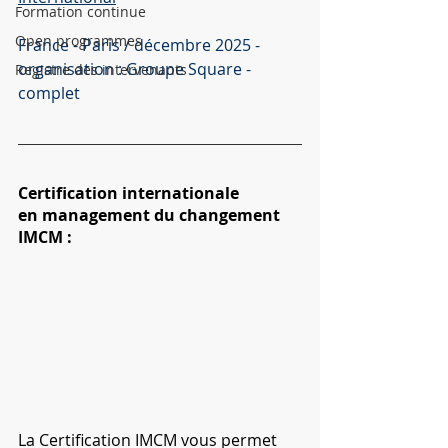
Formation continue
Open programmes
France - Paris / décembre 2025 - 
organisation : Groupe Square - 
Registre des intervenants
complet
Certification internationale 
en management du changement 
IMCM :
La Certification IMCM vous permet 