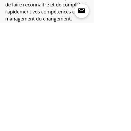
de faire reconnaitre et de compléter 
rapidement vos compétences en 
management du changement.
Elle est disponible en Anglais, 
Français, Allemand, Italien et Arabe.
Le collège est Gold Partner de la 
certification : plus d'information sur 
www.imcm.eu
Commentaires