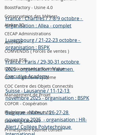
BoostFactory - Usine 4.0
Conservatoire des Métiers
France - Chartres / 7-8-9 octobre - 
Atelier 3D
organisation : Allea - complet
CECAP Administrations
​Luxembourg / 21-22-23 octobre - 
ALISTRAT
organisation : BSPK
COMVENDIS ( Forces de ventes )
Chaire RSE
​France - Paris / 29-30-31 octobre 
IGN Gouvernance Numérique
2025 - organisation : Valumen 
Executive Academy
CDIS - ingénièrie système
COC Centre des Objets Connectés
Suisse - Lausanne / 11-12-13 
Management de Projet
novembre 2025 - organisation : BSPK
COFOR - Coopération
Belgique - Namur / 26-27-28 
Programm auf Deutsch
novembre 2025  - organisation : HR-
Learning Labs CPI
Alert / Collège Polytechnique 
PrimeSphère cabinet conseil
International