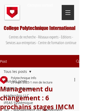
Campus virtuel
College Polytechnique International
Centres de recherche - Réseaux experts - Editions -
Services aux entreprises - Centre de formation continue
Post
Tous les posts
Polytechnique Info
Tous les posts
29 sept. 2025
1 min de lecture
Management du
LABDEC - Décision
Leadership LLC
changement : 6
IFEAS Systémique
prochains stages IMCM
IMC - Management du changement