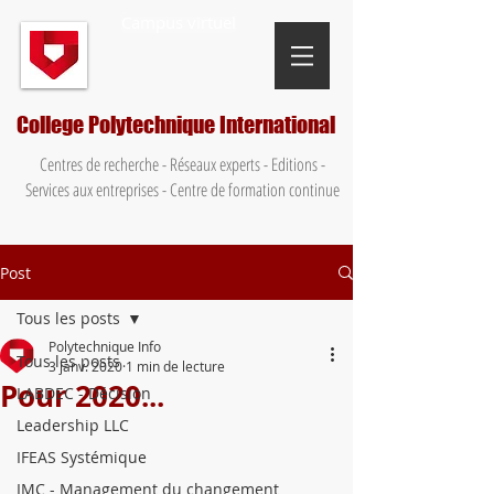
Campus virtuel
College Polytechnique International
Centres de recherche - Réseaux experts - Editions -
Services aux entreprises - Centre de formation continue
Post
Tous les posts
Polytechnique Info
Tous les posts
3 janv. 2020
1 min de lecture
Pour 2020...
LABDEC - Décision
Leadership LLC
IFEAS Systémique
IMC - Management du changement