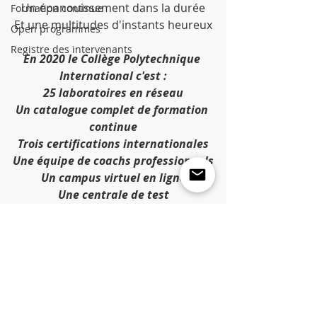
Un épanouissement dans la durée
Formation continue
Et une multitudes d'instants heureux
Open programmes
Registre des intervenants
En 2020 le Collège Polytechnique 
International c'est :
25 laboratoires en réseau
Un catalogue complet de formation 
continue
Trois certifications internationales
Une équipe de coachs professionnels
Un campus virtuel en ligne
Une centrale de test
Une maison d'édition
12 chaires et partenariats 
d'entreprises
2 strat-up et deux spin-off
Un bureau conseil