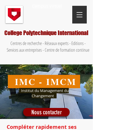
Campus virtuel
College Polytechnique International
Centres de recherche - Réseaux experts - Editions -
Services aux entreprises - Centre de formation continue
IMC - IMCM
Institut du Management du
Changement
Nous contacter
Compléter
rapidement ses