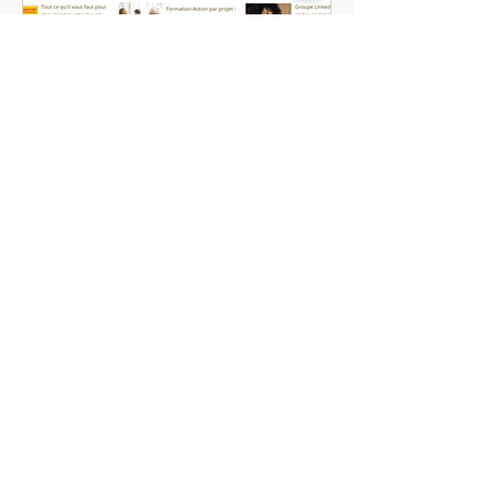
privées. Dans un enviro
Polytechnique Info
15 juin
Transformez dès
maintenant vos PMO en
CMO
À quoi sert un projet réussi, si personne
n'y adhère : c'est peut-être le bon
moment pour transformer vos PMO en
CMO ? Depuis plusieurs années, les
PMO ont permis à de nombreuses
organisations de professionnaliser la
gestion de leurs projets : gouvernance,
planification, budgets, ressources,
risques, indicateurs, arbitrages.