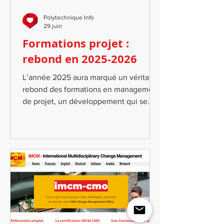
Polytechnique Info
29 juin
Formations projet :
rebond en 2025-2026
L’année 2025 aura marqué un véritable
rebond des formations en management
de projet, un développement qui se
confirme ce premier semestre 2026. 28
séminaires CPI complets ont été
menés, dont 21 stages de Chef de
projet 2 stages Gestion d'un PMO, 3
sessions destinées aux responsables de
programmes 2 formations pour
gestionnaires de plans. Ces résultats
confirment un mouvement de fond : la
culture projet revient au cœur des
organisations, publiques comme