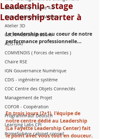
Leadership - stage
BoostFactory - Usine 4.0
Leadership starter à
Conservatoire des Métiers
Atelier 3D
Le leadership est au coeur de notre 
CECAP Administrations
performance professionnelle...
ALISTRAT
COMVENDIS ( Forces de ventes )
Chaire RSE
IGN Gouvernance Numérique
CDIS - ingénièrie système
COC Centre des Objets Connectés
Management de Projet
COFOR - Coopération
En trois jours (2+1), l'équipe de 
Programm auf Deutsch
notre centre dédié au Leadership 
Learning Labs CPI
(La Fayette Leadership Center) fait 
PrimeSphère cabinet conseil
le point avec vous tout en douceur.