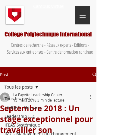
Campus virtuel
College Polytechnique International
Centres de recherche - Réseaux experts - Editions -
Services aux entreprises - Centre de formation continue
Post
Tous les posts
La Fayette Leadership Center
Tous les posts
13 mars 2018
3 min de lecture
Septembre 2018 : Un
LABDEC - Décision
Leadership LLC
stage exceptionnel pour
IFEAS Systémique
travailler son
IMC - Management du changement