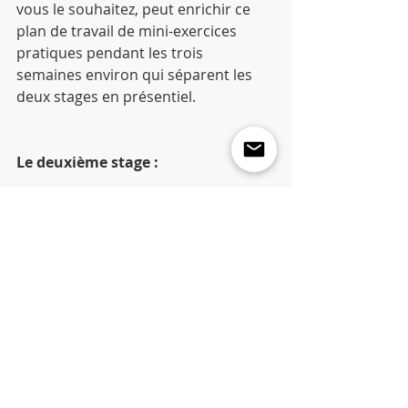
vous le souhaitez, peut enrichir ce 
plan de travail de mini-exercices 
pratiques pendant les trois 
semaines environ qui séparent les 
deux stages en présentiel.
Le deuxième stage :
Le deuxième stage, d'une durée 
d'une journée, permet de valider les 
acquis par l'intervision et très vite de 
se lancer dans des assessments 
personnalisés pour consolider les 
acquis.
Prix de la formation :